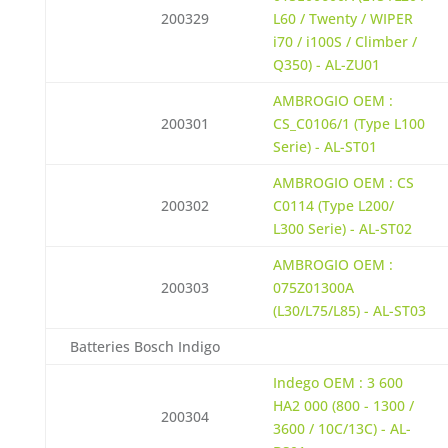
200329
L60 / Twenty / WIPER
i70 / i100S / Climber /
Q350) - AL-ZU01
AMBROGIO OEM :
200301
CS_C0106/1 (Type L100
Serie) - AL-ST01
AMBROGIO OEM : CS
200302
C0114 (Type L200/
L300 Serie) - AL-ST02
AMBROGIO OEM :
200303
075Z01300A
(L30/L75/L85) - AL-ST03
Batteries Bosch Indigo
Indego OEM : 3 600
HA2 000 (800 - 1300 /
200304
3600 / 10C/13C) - AL-