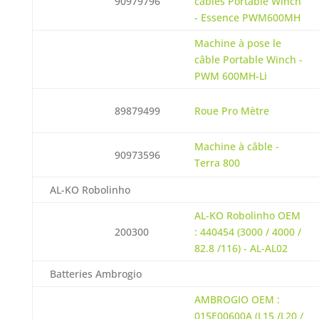
90979796
câbles Portable Winch
- Essence PWM600MH
Machine à pose le
câble Portable Winch -
PWM 600MH-Li
89879499
Roue Pro Mètre
Machine à câble -
90973596
Terra 800
AL-KO Robolinho
AL-KO Robolinho OEM
200300
: 440454 (3000 / 4000 /
82.8 /116) - AL-AL02
Batteries Ambrogio
AMBROGIO OEM :
015E00600A (L15 /L20 /