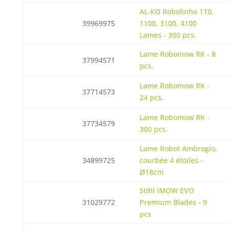
AL-KO Robolinho 110,
39969975
1100, 3100, 4100
Lames - 300 pcs.
Lame Robomow RK - 8
37994571
pcs.
Lame Robomow RK -
37714573
24 pcs.
Lame Robomow RK -
37734579
300 pcs.
Lame Robot Ambrogio,
34899725
courbée 4 étoiles -
Ø18cm
Stihl iMOW EVO
31029772
Premium Blades - 9
pcs