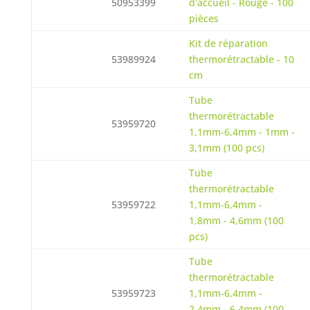
50953399
d'accueil - Rouge - 100
pièces
Kit de réparation
53989924
thermorétractable - 10
cm
Tube
thermorétractable
53959720
1,1mm-6,4mm - 1mm -
3,1mm (100 pcs)
Tube
thermorétractable
53959722
1,1mm-6,4mm -
1,8mm - 4,6mm (100
pcs)
Tube
thermorétractable
53959723
1,1mm-6,4mm -
2,4mm - 6,4mm (100