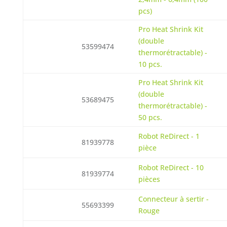
pcs)
Pro Heat Shrink Kit
(double
53599474
thermorétractable) -
10 pcs.
Pro Heat Shrink Kit
(double
53689475
thermorétractable) -
50 pcs.
Robot ReDirect - 1
81939778
pièce
Robot ReDirect - 10
81939774
pièces
Connecteur à sertir -
55693399
Rouge