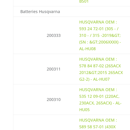
BS01
Batteries Husqvarna
HUSQVARNA OEM :
593 24 72-01 (305 - /
200333
310 - / 315 -2019&GT;
(SN : &GT;2006XXXX) -
AL-HU08
HUSQVARNA OEM :
578 84 87-02 (265ACX
200311
2012&GT;2015 265ACX
G2-2) - AL-HU07
HUSQVARNA OEM :
535 12 09-01 (220AC,
200310
230ACX, 265ACX) - AL-
HU05
HUSQVARNA OEM :
589 58 57-01 (430X