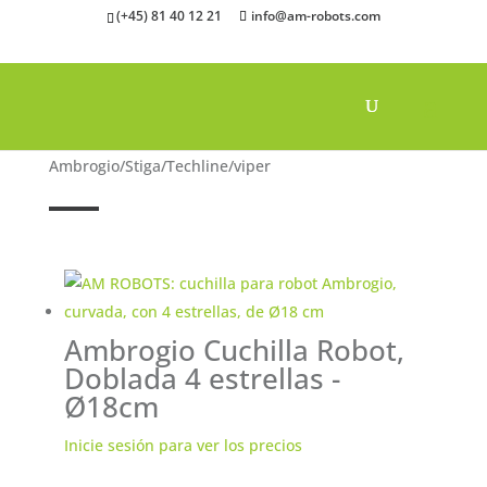
(+45) 81 40 12 21
info@am-robots.com
Inicio
"
Robot cortacésped Cuchillas
"
Ambrogio/Stiga/Techline/viper
Ambrogio Cuchilla Robot,
Doblada 4 estrellas -
Ø18cm
Inicie sesión para ver los precios