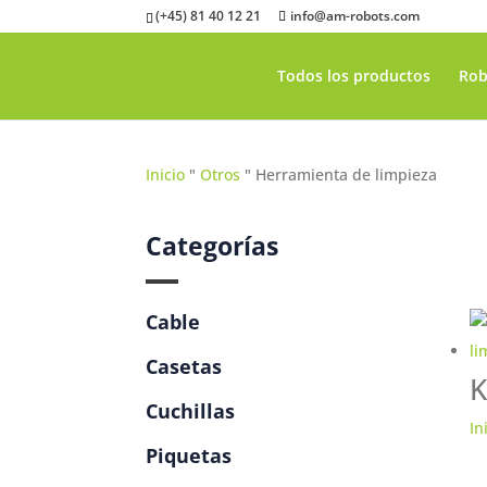
(+45) 81 40 12 21
info@am-robots.com
Todos los productos
Rob
Inicio
"
Otros
"
Herramienta de limpieza
Categorías
Cable
Casetas
K
Cuchillas
In
Piquetas