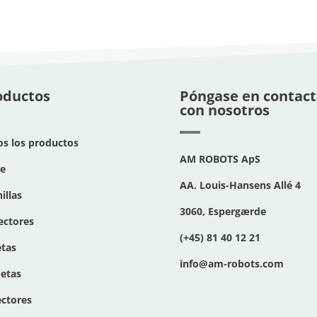
oductos
Póngase en contact
con nosotros
s los productos
AM ROBOTS ApS
le
AA. Louis-Hansens Allé 4
illas
3060, Espergærde
ectores
(+45) 81 40 12 21
etas
info@am-robots.com
etas
ctores