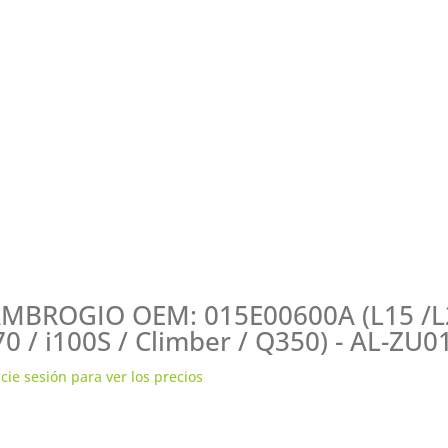
MBROGIO OEM: 015E00600A (L15 /L20
70 / i100S / Climber / Q350) - AL-ZU0
icie sesión para ver los precios