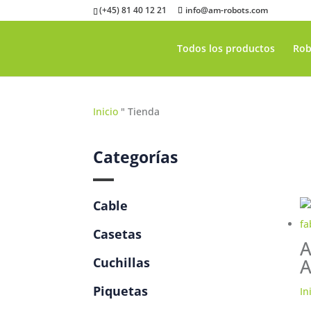
(+45) 81 40 12 21
info@am-robots.com
Todos los productos
Rob
Inicio
"
Tienda
Categorías
Cable
Casetas
A
Cuchillas
A
Piquetas
In