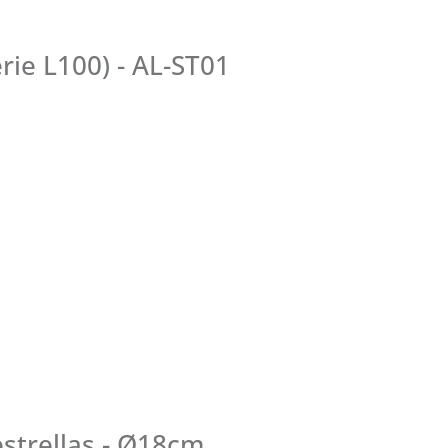
ie L100) - AL-ST01
strellas - Ø18cm